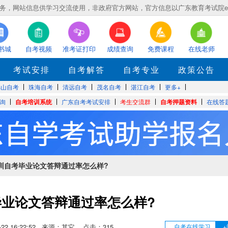
，网站信息供学习交流使用，非政府官方网站，官方信息以广东教育考试院eea.gd
书城
自考视频
准考证打印
成绩查询
免费课程
在线老师
考试安排
自考解答
自考专业
政策公告
佛山自考
珠海自考
清远自考
茂名自考
湛江自考
更多+
询
自考培训系统
广东自考考试安排
考生交流群
自考押题资料
在线答
深圳自考毕业论文答辩通过率怎么样?
毕业论文答辩通过率怎么样?
06-22 16:22:52 来源：其它 点击：
315
自考在线学习
+