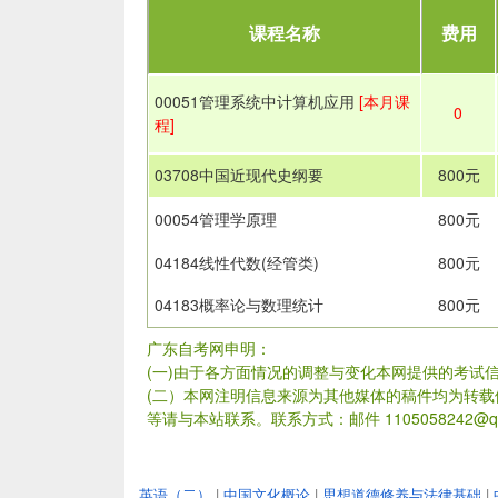
课程名称
费用
00051管理系统中计算机应用
[本月课
0
程]
03708中国近现代史纲要
800元
00054管理学原理
800元
04184线性代数(经管类)
800元
04183概率论与数理统计
800元
广东自考网申明：
(一)由于各方面情况的调整与变化本网提供的考试
(二）本网注明信息来源为其他媒体的稿件均为转
等请与本站联系。联系方式：邮件 1105058242@qq
英语（二）
|
中国文化概论
|
思想道德修养与法律基础
|