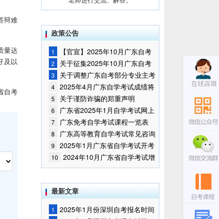
答辩难
政策公告
质量达
【官宣】2025年10月广东自考
1
好及以
报名时间通知
关于征集2025年10月广东自考
2
增加开考停考专业部分课程意向的
关于调整广东自考部分专业主考
3
通告
学校的通知
2025年4月广东自学考试成绩将
4
省自考
于5月9日公布
关于谨防诈骗的郑重声明
5
广东省2025年1月自学考试网上
6
报名报考须知
广东免考自学考试课程一览表
7
广东高等教育自学考试常见咨询
8
问题
2025年1月广东省自学考试开考
9
课程考试时间安排和使用教材的通
2024年10月广东省自学考试增
10
知
加一门开考课程的通告
最新文章
2025年1月份深圳自考报名时间
1