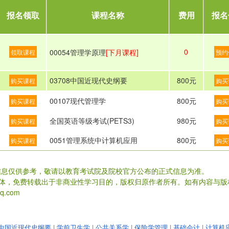
报名领取
课程名称
费用
报名
0
00054管理学原理
[下月课程]
领取课程
预约
03708中国近现代史纲要
800元
购买课程
购买
00107现代管理学
800元
购买课程
购买
全国英语等级考试(PETS3)
980元
购买课程
购买
0051管理系统中计算机应用
800元
购买课程
购买
信息仅供参考，敬请以教育考试院及院校官方公布的正式信息为准。
载体，免费转载出于非商业性学习目的，版权归原作者所有。如有内容与版
.com
中国近现代史纲要
|
学前卫生学
|
公共关系学
|
保险学管理
|
基础会计
|
计算机