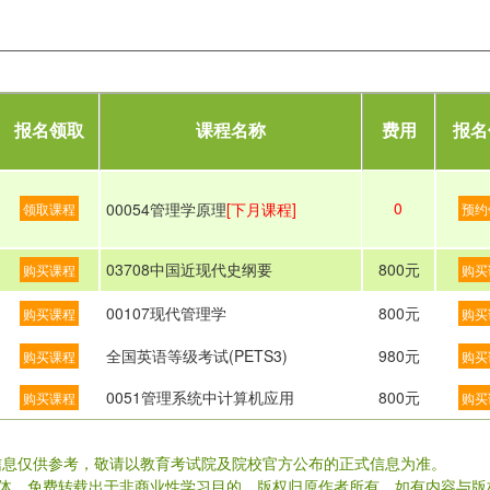
报名领取
课程名称
费用
报名
0
00054管理学原理
[下月课程]
领取课程
预约
03708中国近现代史纲要
800元
购买课程
购买
00107现代管理学
800元
购买课程
购买
全国英语等级考试(PETS3)
980元
购买课程
购买
0051管理系统中计算机应用
800元
购买课程
购买
信息仅供参考，敬请以教育考试院及院校官方公布的正式信息为准。
载体，免费转载出于非商业性学习目的，版权归原作者所有。如有内容与版