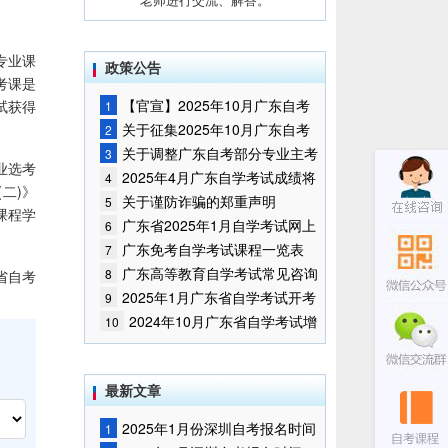
专业课
政策公告
考课是
【官宣】2025年10月广东自考
试获得
1
报名时间通知
关于征集2025年10月广东自考
2
增加开考停考专业部分课程意向的
关于调整广东自考部分专业主考
3
业选考
通告
学校的通知
2025年4月广东自学考试成绩将
4
二)》
于5月9日公布
关于谨防诈骗的郑重声明
5
课程学
广东省2025年1月自学考试网上
6
报名报考须知
广东免考自学考试课程一览表
7
广东高等教育自学考试常见咨询
8
省自考
问题
2025年1月广东省自学考试开考
9
课程考试时间安排和使用教材的通
2024年10月广东省自学考试增
10
知
加一门开考课程的通告
最新文章
2025年1月份深圳自考报名时间
1