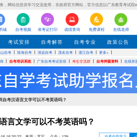
，网站信息供学习交流使用，非政府官方网站，官方信息以广东教育考试院eea.gd
书城
自考视频
准考证打印
成绩查询
免费课程
在线老师
考试安排
自考解答
自考专业
政策公告
佛山自考
珠海自考
清远自考
茂名自考
湛江自考
更多+
询
自考培训系统
广东自考考试安排
考生交流群
自考押题资料
在线答
深圳自考汉语言文学可以不考英语吗？
语言文学可以不考英语吗？
11-16 16:30:22 来源：其它 点击：
139
自考在线学习
+