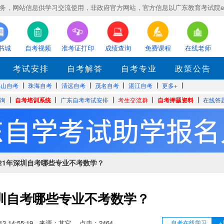
，网站信息供学习交流使用，非政府官方网站，官方信息以广东教育考试院eea.gd
书城
自考视频
准考证打印
成绩查询
免费课程
在线老师
考试安排
自考解答
自考专业
政策公告
佛山自考
珠海自考
清远自考
茂名自考
湛江自考
更多+
询
自考培训系统
广东自考考试安排
考生交流群
自考押题资料
在线答
2021年深圳自考哪些专业不考数学？
深圳自考哪些专业不考数学？
9-13 14:55:19 来源：其它 点击：
2464
自考在线学习
+