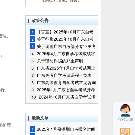
政策公告
【官宣】2025年10月广东自考
1
管理、
报名时间通知
关于征集2025年10月广东自考
2
增加开考停考专业部分课程意向的
关于调整广东自考部分专业主考
3
通告
学校的通知
2025年4月广东自学考试成绩将
4
多。
于5月9日公布
关于谨防诈骗的郑重声明
5
广东省2025年1月自学考试网上
6
报名报考须知
广东免考自学考试课程一览表
7
广东高等教育自学考试常见咨询
8
问题
选择。
2025年1月广东省自学考试开考
9
课程考试时间安排和使用教材的通
2024年10月广东省自学考试增
10
知
加一门开考课程的通告
最新文章
院护理
2025年1月份深圳自考报名时间
1