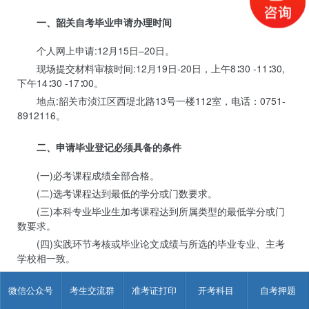
一、韶关自考毕业申请办理时间
个人网上申请:12月15日–20日。
现场提交材料审核时间:12月19日-20日，上午8∶30 -11∶30,
下午14∶30 -17∶00。
地点:韶关市浈江区西堤北路13号一楼112室，电话：0751-
8912116。
二、申请毕业登记必须具备的条件
(一)必考课程成绩全部合格。
(二)选考课程达到最低的学分或门数要求。
(三)本科专业毕业生加考课程达到所属类型的最低学分或门
数要求。
(四)实践环节考核或毕业论文成绩与所选的毕业专业、主考
学校相一致。
(五)如有违规记录，已达到推迟毕业的年限。
微信公众号
考生交流群
准考证打印
开考科目
自考押题
(六)符合毕业专业的其他条件，详见各专业的毕业说明。