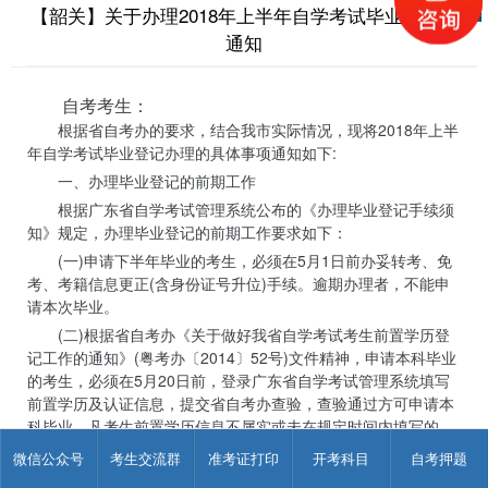
【韶关】关于办理2018年上半年自学考试毕业登记的
通知
自考考生：
根据省自考办的要求，结合我市实际情况，现将2018年上半
年自学考试毕业登记办理的具体事项通知如下:
一、办理毕业登记的前期工作
根据广东省自学考试管理系统公布的《办理毕业登记手续须
知》规定，办理毕业登记的前期工作要求如下：
(一)申请下半年毕业的考生，必须在5月1日前办妥转考、免
考、考籍信息更正(含身份证号升位)手续。逾期办理者，不能申
请本次毕业。
(二)根据省自考办《关于做好我省自学考试考生前置学历登
记工作的通知》(粤考办〔2014〕52号)文件精神，申请本科毕业
的考生，必须在5月20日前，登录广东省自学考试管理系统填写
前置学历及认证信息，提交省自考办查验，查验通过方可申请本
科毕业。凡考生前置学历信息不属实或未在规定时间内填写的，
不予办理当次本科专业的毕业登记手续。
微信公众号
考生交流群
准考证打印
开考科目
自考押题
前置学历为我省自学考试毕业的考生，申请本科毕业也需要