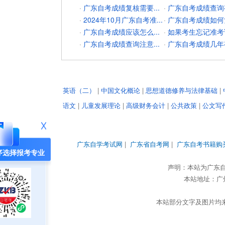
·
广东自考成绩复核需要...
·
广东自考成绩查询有
·
2024年10月广东自考准...
·
广东自考成绩如何
·
广东自考成绩应该怎么...
·
如果考生忘记准考证
·
广东自考成绩查询注意...
·
广东自考成绩几年
英语（二）
|
中国文化概论
|
思想道德修养与法律基础
|
语文
|
儿童发展理论
|
高级财务会计
|
公共政策
|
公文写
广东自学考试网
|
广东省自考网
|
广东自考书籍购
序选择报考专业
声明：本站为广东
本站地址：广州市
本站部分文字及图片均来