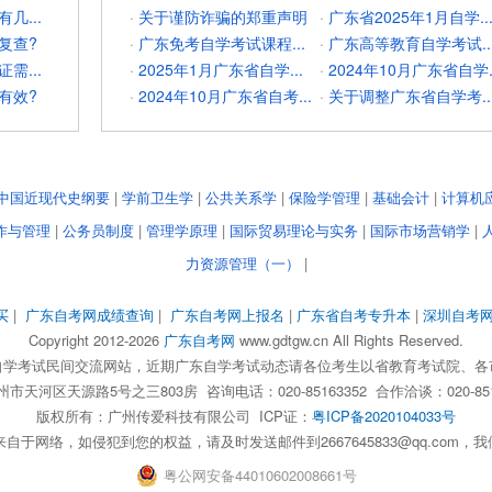
几...
·
关于谨防诈骗的郑重声明
·
广东省2025年1月自学..
复查?
·
广东免考自学考试课程...
·
广东高等教育自学考试..
需...
·
2025年1月广东省自学...
·
2024年10月广东省自学..
有效?
·
2024年10月广东省自考...
·
关于调整广东省自学考..
中国近现代史纲要
|
学前卫生学
|
公共关系学
|
保险学管理
|
基础会计
|
计算机
作与管理
|
公务员制度
|
管理学原理
|
国际贸易理论与实务
|
国际市场营销学
|
力资源管理（一）
|
买
|
广东自考网成绩查询
|
广东自考网上报名
|
广东省自考专升本
|
深圳自考
Copyright 2012-2026
广东自考网
www.gdtgw.cn All Rights Reserved.
自学考试民间交流网站，近期广东自学考试动态请各位考生以省教育考试院、各
天河区天源路5号之三803房 咨询电话：020-85163352 合作洽谈：020-851
版权所有：
广州传爱科技有限公司
ICP证：
粤ICP备2020104033号
自于网络，如侵犯到您的权益，请及时发送邮件到2667645833@qq.com
粤
公网安备
44010602008661
号