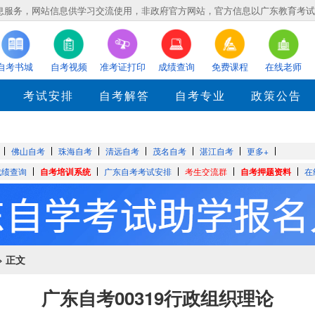
务，网站信息供学习交流使用，非政府官方网站，官方信息以广东教育考试院eea.
自考书城
自考视频
准考证打印
成绩查询
免费课程
在线老师
考试安排
自考解答
自考专业
政策公告
佛山自考
珠海自考
清远自考
茂名自考
湛江自考
更多+
成绩查询
自考培训系统
广东自考考试安排
考生交流群
自考押题资料
在
> 正文
广东自考00319行政组织理论