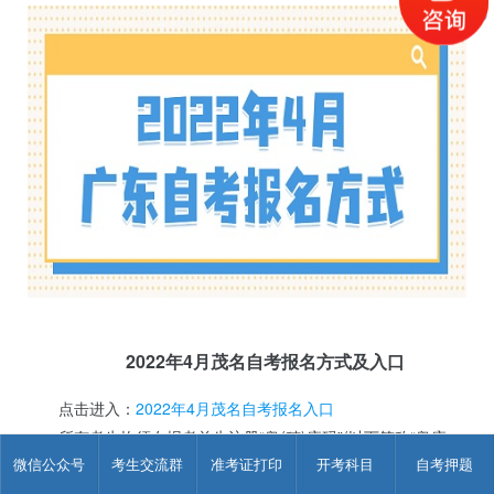
2022年4月茂名自考报名方式及入口
点击进入：
2022年4月茂名自考报名入口
所有考生均须在报考前先注册“粤(穗)康码”(以下简称“粤康
码”)，然后通过广东省自学考试管理系统从【考生报考】通道报
微信公众号
考生交流群
准考证打印
开考科目
自考押题
考课程，并进行网上缴费。考生报考时如未绑定联系手机，则须