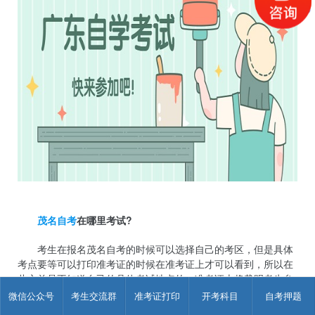
茂名自考
在哪里考试?
考生在报名茂名自考的时候可以选择自己的考区，但是具体
考点要等可以打印准考证的时候在准考证上才可以看到，所以在
此之前是不知道自己的具体考试地点的，准考证上将载明考生参
加当次考试的考试地点、座位信息。
微信公众号
考生交流群
准考证打印
开考科目
自考押题
以上就是关于
茂名自考在哪里考试?
相关内容了，希望能够