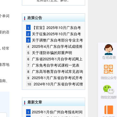
个单词
政策公告
【官宣】2025年10月广东自考
1
要的语
报名时间通知
关于征集2025年10月广东自考
2
增加开考停考专业部分课程意向的
关于调整广东自考部分专业主考
3
通告
学校的通知
2025年4月广东自学考试成绩将
4
，经常
于5月9日公布
关于谨防诈骗的郑重声明
5
广东省2025年1月自学考试网上
6
推荐地
报名报考须知
广东免考自学考试课程一览表
7
广东高等教育自学考试常见咨询
8
问题
2025年1月广东省自学考试开考
9
指南、
课程考试时间安排和使用教材的通
2024年10月广东省自学考试增
10
知
加一门开考课程的通告
最新文章
2025年1月份广州自考报名时间
1