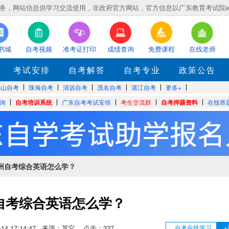
，网站信息供学习交流使用，非政府官方网站，官方信息以广东教育考试院eea.gd
书城
自考视频
准考证打印
成绩查询
免费课程
在线老师
考试安排
自考解答
自考专业
政策公告
佛山自考
珠海自考
清远自考
茂名自考
湛江自考
更多+
询
自考培训系统
广东自考考试安排
考生交流群
自考押题资料
在线答
广州自考综合英语怎么学？
自考综合英语怎么学？
06-14 17:14:47 来源：其它 点击：
327
自考在线学习
+