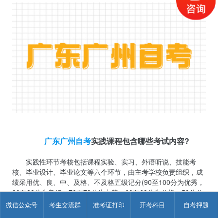
广东广州自考
实践课程包含哪些考试内容?
实践性环节考核包括课程实验、实习、外语听说、技能考
核、毕业设计、毕业论文等六个环节，由主考学校负责组织，成
绩采用优、良、中、及格、不及格五级记分(90至100分为优秀，
80至89分为良好，70至79分为中等，60至69分为及格，59分及
以下为不及格)。考核成绩不合格者，可在下一期继续申请参加考
微信公众号
考生交流群
准考证打印
开考科目
自考押题
核，按重考原则处理。实践性环节考核成绩由主考学校通知考