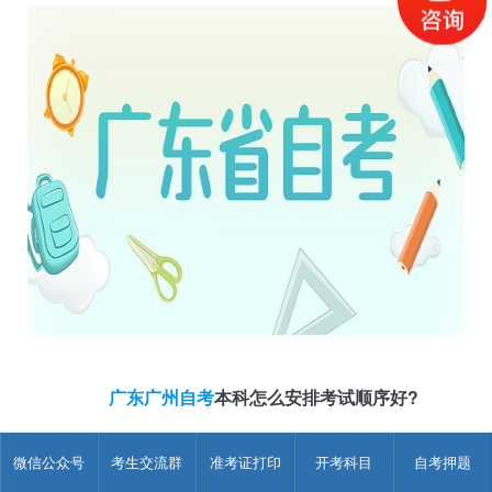
广东广州自考
本科怎么安排考试顺序好?
一般情况下，建议由易到难的顺序，先考自己认为简单的，
微信公众号
考生交流群
准考证打印
开考科目
自考押题
这样一方面先把简单的课程考过能增强自信，另一方面在学习简
单课程的同时，可以慢慢熟悉较难的课程，这样用来学习难课程