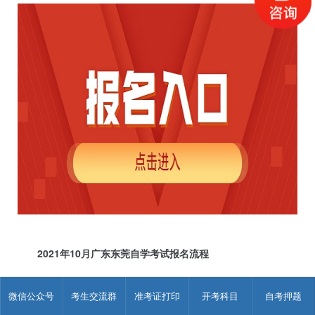
2021年10月广东东莞自学考试报名流程
(一)新生报名
微信公众号
考生交流群
准考证打印
开考科目
自考押题
新生报名分预报名和正式报名两个阶段。