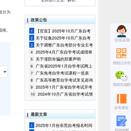
般分为
政策公告
指南、
【官宣】2025年10月广东自考
1
报名时间通知
关于征集2025年10月广东自考
2
增加开考停考专业部分课程意向的
关于调整广东自考部分专业主考
3
通告
学校的通知
2025年4月广东自学考试成绩将
4
于5月9日公布
关于谨防诈骗的郑重声明
5
广东省2025年1月自学考试网上
6
报名报考须知
广东免考自学考试课程一览表
7
广东高等教育自学考试常见咨询
8
问题
2025年1月广东省自学考试开考
9
课程考试时间安排和使用教材的通
2024年10月广东省自学考试增
10
知
加一门开考课程的通告
最新文章
2025年1月份东莞自考报名时间
1