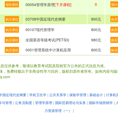
0
00054管理学原理
[下月课程]
领取课程
预约
03708中国近现代史纲要
800元
购买课程
购买
00107现代管理学
800元
购买课程
购买
全国英语等级考试(PETS3)
980元
购买课程
购买
0051管理系统中计算机应用
800元
购买课程
购买
信息仅供参考，敬请以教育考试院及院校官方公布的正式信息为准。
载体，免费转载出于非商业性学习目的，版权归原作者所有。如有内容与版
.com
中国近现代史纲要
|
学前卫生学
|
公共关系学
|
保险学管理
|
基础会计
|
计算机
作与管理
|
公务员制度
|
管理学原理
|
国际贸易理论与实务
|
国际市场营销学
|
力资源管理（一）
|