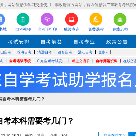
，网站信息供学习交流使用，非政府官方网站，官方信息以广东教育考试院eea.gd
书城
自考视频
准考证打印
成绩查询
免费课程
在线老师
考试安排
自考解答
自考专业
政策公告
佛山自考
珠海自考
清远自考
茂名自考
湛江自考
更多+
询
自考培训系统
广东自考考试安排
考生交流群
自考押题资料
在线答
东莞自考本科需要考几门？
自考本科需要考几门？
12-22 10:28:21 来源：其它 点击：
303
自考在线学习
+