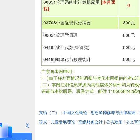
00051管理系统中计算机应用
[本月课
0
程]
03708中国近现代史纲要
800元
00054管理学原理
800元
04184线性代数(经管类)
800元
04183概率论与数理统计
800元
广东自考网申明：
(一)由于各方面情况的调整与变化本网提供的考试
(二）本网注明信息来源为其他媒体的稿件均为转
等请与本站联系。联系方式：邮件 1105058242@qq
英语（二）
|
中国文化概论
|
思想道德修养与法律基础
|
语文
|
儿童发展理论
|
高级财务会计
|
公共政策
|
公文写