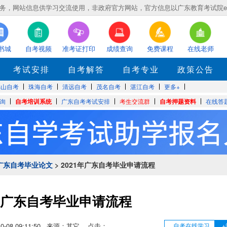
，网站信息供学习交流使用，非政府官方网站，官方信息以广东教育考试院eea.gd
书城
自考视频
准考证打印
成绩查询
免费课程
在线老师
考试安排
自考解答
自考专业
政策公告
佛山自考
珠海自考
清远自考
茂名自考
湛江自考
更多+
询
自考培训系统
广东自考考试安排
考生交流群
自考押题资料
在线答
广东自考毕业论文
> 2021年广东自考毕业申请流程
1年广东自考毕业申请流程
-10-08 09:11:50 来源：其它 点击：
自考在线学习
+