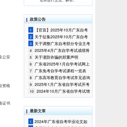
政策公告
【官宣】2025年10月广东自考
1
报名时间通知
关于征集2025年10月广东自考
2
增加开考停考专业部分课程意向的
关于调整广东自考部分专业主考
3
通告
学校的通知
2025年4月广东自学考试成绩将
4
于5月9日公布
及公安
关于谨防诈骗的郑重声明
5
广东省2025年1月自学考试网上
6
报名报考须知
广东免考自学考试课程一览表
7
广东高等教育自学考试常见咨询
8
问题
2025年1月广东省自学考试开考
9
业资格
课程考试时间安排和使用教材的通
2024年10月广东省自学考试增
10
知
加一门开考课程的通告
格证书
最新文章
2024年广东省自考毕业论文如
1