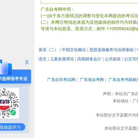
广东自考网申明：
(一)由于各方面情况的调整与变化本网提供的考试
(二）本网注明信息来源为其他媒体的稿件均为转
等请与本站联系。联系方式：邮件 1105058242@qq
英语（二）
|
中国文化概论
|
思想道德修养与法律基础
|
语文
|
儿童发展理论
|
高级财务会计
|
公共政策
|
公文写
序选择报考专业
广东自学考试网
|
广东省自考网
|
广东自考书籍购
声明：本站为广东
本站地址：广州市
本站部分文字及图片均来
线做题学习
本站部分文字及图片