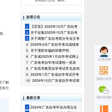
政策公告
【官宣】2025年10月广东自考
1
报名时间通知
关于征集2025年10月广东自考
2
致。
增加开考停考专业部分课程意向的
关于调整广东自考部分专业主考
3
通告
学校的通知
2025年4月广东自学考试成绩将
4
于5月9日公布
关于谨防诈骗的郑重声明
5
广东省2025年1月自学考试网上
6
报名报考须知
广东免考自学考试课程一览表
7
广东高等教育自学考试常见咨询
8
问题
2025年1月广东省自学考试开考
9
课程考试时间安排和使用教材的通
2024年10月广东省自学考试增
10
想了解
知
加一门开考课程的通告
还有什
最新文章
2024年广东自考毕业办理点在
1