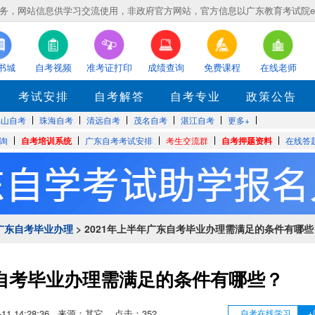
，网站信息供学习交流使用，非政府官方网站，官方信息以广东教育考试院eea.gd
书城
自考视频
准考证打印
成绩查询
免费课程
在线老师
考试安排
自考解答
自考专业
政策公告
佛山自考
珠海自考
清远自考
茂名自考
湛江自考
更多+
询
自考培训系统
广东自考考试安排
考生交流群
自考押题资料
在线答
广东自考毕业办理
> 2021年上半年广东自考毕业办理需满足的条件有哪些
东自考毕业办理需满足的条件有哪些？
05-11 14:28:36 来源：其它 点击：
352
自考在线学习
+