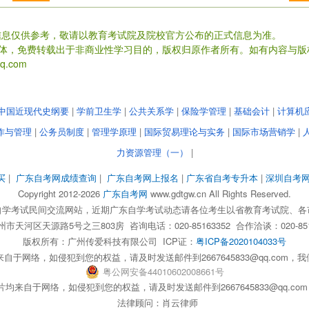
信息仅供参考，敬请以教育考试院及院校官方公布的正式信息为准。
载体，免费转载出于非商业性学习目的，版权归原作者所有。如有内容与版
.com
中国近现代史纲要
|
学前卫生学
|
公共关系学
|
保险学管理
|
基础会计
|
计算机
作与管理
|
公务员制度
|
管理学原理
|
国际贸易理论与实务
|
国际市场营销学
|
力资源管理（一）
|
买
|
广东自考网成绩查询
|
广东自考网上报名
|
广东省自考专升本
|
深圳自考
Copyright 2012-2026
广东自考网
www.gdtgw.cn All Rights Reserved.
自学考试民间交流网站，近期广东自学考试动态请各位考生以省教育考试院、各
天河区天源路5号之三803房 咨询电话：020-85163352 合作洽谈：020-851
版权所有：
广州传爱科技有限公司
ICP证：
粤ICP备2020104033号
自于网络，如侵犯到您的权益，请及时发送邮件到2667645833@qq.com
粤
公网安备
44010602008661
号
均来自于网络，如侵犯到您的权益，请及时发送邮件到2667645833@qq.c
法律顾问：肖云律师