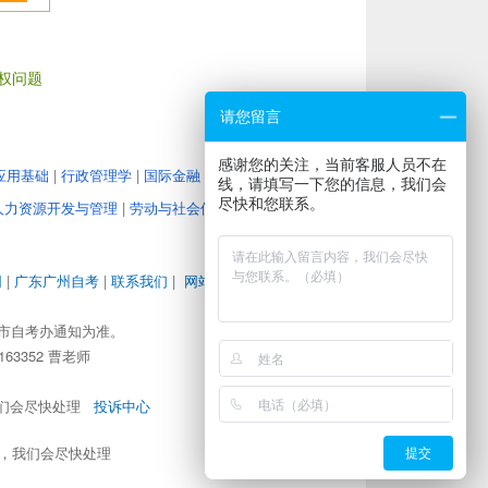
权问题
请您留言
感谢您的关注，当前客服人员不在
应用基础
|
行政管理学
|
国际金融
|
教育管理心理学
|
大学
线，请填写一下您的信息，我们会
尽快和您联系。
人力资源开发与管理
|
劳动与社会保障
|
企业经营战略
|
人
网
|
广东广州自考
|
联系我们
|
网站地图
|
地图路径
|
市自考办通知为准。
63352 曹老师
，我们会尽快处理
投诉中心
om，我们会尽快处理
提交