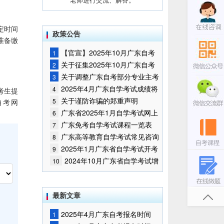
定时间
政策公告
准备缴
【官宣】2025年10月广东自考
1
报名时间通知
关于征集2025年10月广东自考
2
增加开考停考专业部分课程意向的
关于调整广东自考部分专业主考
3
通告
学校的通知
2025年4月广东自学考试成绩将
4
考生提
于5月9日公布
关于谨防诈骗的郑重声明
5
自考网
广东省2025年1月自学考试网上
6
报名报考须知
广东免考自学考试课程一览表
7
广东高等教育自学考试常见咨询
8
问题
2025年1月广东省自学考试开考
9
课程考试时间安排和使用教材的通
2024年10月广东省自学考试增
10
知
加一门开考课程的通告
最新文章
2025年4月广东自考报名时间
1