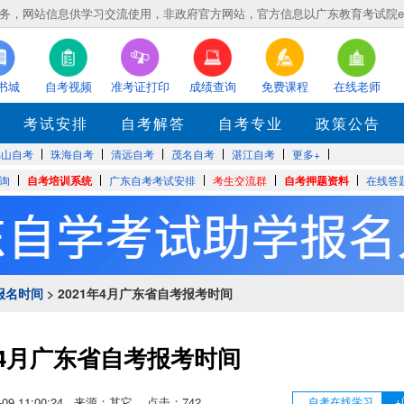
，网站信息供学习交流使用，非政府官方网站，官方信息以广东教育考试院eea.gd
书城
自考视频
准考证打印
成绩查询
免费课程
在线老师
考试安排
自考解答
自考专业
政策公告
佛山自考
珠海自考
清远自考
茂名自考
湛江自考
更多+
询
自考培训系统
广东自考考试安排
考生交流群
自考押题资料
在线答
报名时间
> 2021年4月广东省自考报考时间
年4月广东省自考报考时间
03-09 11:00:24 来源：其它 点击：
742
自考在线学习
+