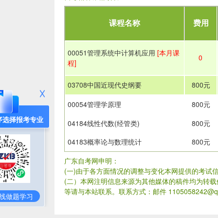
课程名称
费用
00051管理系统中计算机应用
[本月课
0
程]
03708中国近现代史纲要
800元
00054管理学原理
800元
序选择报考专业
04184线性代数(经管类)
800元
04183概率论与数理统计
800元
广东自考网申明：
(一)由于各方面情况的调整与变化本网提供的考试
(二）本网注明信息来源为其他媒体的稿件均为转
等请与本站联系。联系方式：邮件 1105058242@qq
线做题学习