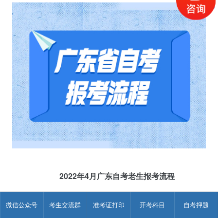
2022年4月广东自考老生报考流程
所有考生均须在报考前先注册“粤(穗)康码”(以下简称“粤康
微信公众号
考生交流群
准考证打印
开考科目
自考押题
码”)，然后通过广东省自学考试管理系统从【考生报考】通道报
考课程，并进行网上缴费。考生报考时如未绑定联系手机，则须