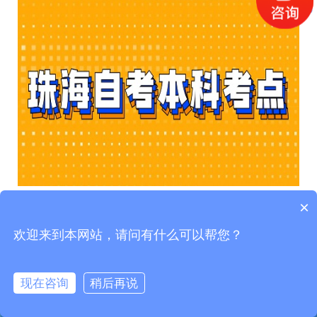
×
珠海自考本科考点
分布在哪里?
欢迎来到本网站，请问有什么可以帮您？
珠海自考本科考生可在考试前十天登录广东省自学考试管理
系统打印准考证。准考证上将载明考生参加当次考试的考试地
现在咨询
稍后再说
点、座位信息。
微信公众号
考生交流群
准考证打印
开考科目
自考押题
三中香洲区梅华东路2号中大五院3A、3、7、10A、10、