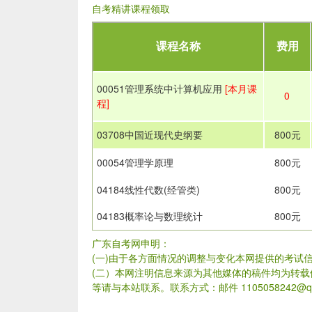
自考精讲课程领取
课程名称
费用
00051管理系统中计算机应用
[本月课
0
程]
03708中国近现代史纲要
800元
00054管理学原理
800元
04184线性代数(经管类)
800元
04183概率论与数理统计
800元
广东自考网申明：
(一)由于各方面情况的调整与变化本网提供的考试
(二）本网注明信息来源为其他媒体的稿件均为转
等请与本站联系。联系方式：邮件 1105058242@qq