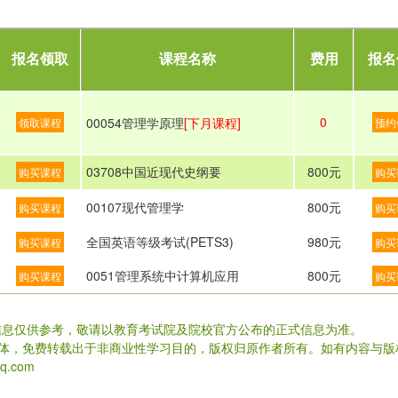
报名领取
课程名称
费用
报名
0
00054管理学原理
[下月课程]
领取课程
预约
03708中国近现代史纲要
800元
购买课程
购买
00107现代管理学
800元
购买课程
购买
全国英语等级考试(PETS3)
980元
购买课程
购买
0051管理系统中计算机应用
800元
购买课程
购买
信息仅供参考，敬请以教育考试院及院校官方公布的正式信息为准。
载体，免费转载出于非商业性学习目的，版权归原作者所有。如有内容与版
.com