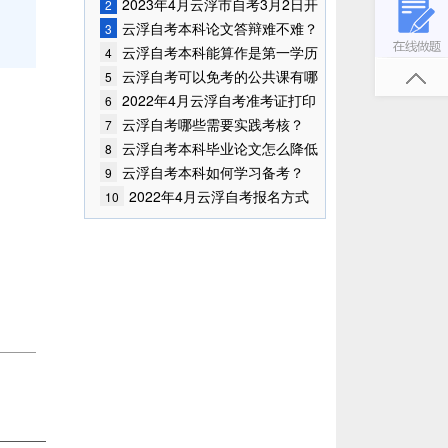
业?
2023年4月云浮市自考3月2日开
2
始报考！
云浮自考本科论文答辩难不难？
3
云浮自考本科能算作是第一学历
4
吗？
云浮自考可以免考的公共课有哪
5
些？
2022年4月云浮自考准考证打印
6
入口已开通
云浮自考哪些需要实践考核？
7
云浮自考本科毕业论文怎么降低
8
查重率？
云浮自考本科如何学习备考？
9
2022年4月云浮自考报名方式
10
及入口