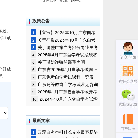
政策公告
学过、
【官宣】2025年10月广东自考
1
学1或
报名时间通知
关于征集2025年10月广东自考
2
增加开考停考专业部分课程意向的
关于调整广东自考部分专业主考
3
通告
学校的通知
2025年4月广东自学考试成绩将
4
于5月9日公布
关于谨防诈骗的郑重声明
5
个好成
广东省2025年1月自学考试网上
6
新。
报名报考须知
广东免考自学考试课程一览表
7
广东高等教育自学考试常见咨询
8
问题
2025年1月广东省自学考试开考
9
课程考试时间安排和使用教材的通
2024年10月广东省自学考试增
10
知
加一门开考课程的通告
最新文章
云浮自考本科什么专业最容易毕
1