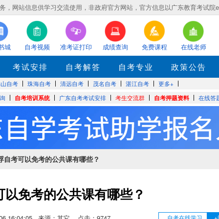
，网站信息供学习交流使用，非政府官方网站，官方信息以广东教育考试院eea.gd
书城
自考视频
准考证打印
成绩查询
免费课程
在线老师
考试安排
自考解答
自考专业
政策公告
佛山自考
珠海自考
清远自考
茂名自考
湛江自考
更多+
询
自考培训系统
广东自考考试安排
考生交流群
自考押题资料
在线答
云浮自考可以免考的公共课有哪些？
可以免考的公共课有哪些？
5-06 16:04:05 来源：其它 点击：
9747
自考在线学习
+