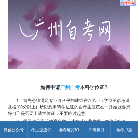
如何申请
广州自考
本科学位证?
1、首先必须满足专业各科平均成绩在70以上+学位英语考试
及格(60分以上) ,所以想申请学位证的自考生应该在一开始就要想
好自己是否要申请学位证，不要临时起意;
2、需要满足高等教育自学考试本科毕业生学士学位审批条
件(①已通过毕业论文答辩符合本科段(或独立本科段)毕业条件;②
微信公众号
考生交流群
准考证打印
开考科目
自考押题
已通过所在地考办毕业手续;③主考院校还可能有其他具体的条