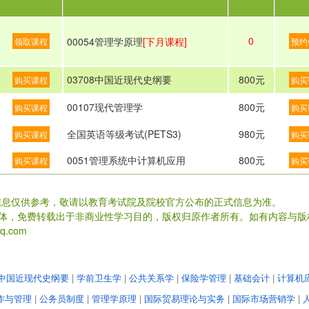
0
00054管理学原理
[下月课程]
领取课程
预约
03708中国近现代史纲要
800元
购买课程
购买
00107现代管理学
800元
购买课程
购买
全国英语等级考试(PETS3)
980元
购买课程
购买
0051管理系统中计算机应用
800元
购买课程
购买
信息仅供参考，敬请以教育考试院及院校官方公布的正式信息为准。
载体，免费转载出于非商业性学习目的，版权归原作者所有。如有内容与版
.com
中国近现代史纲要
|
学前卫生学
|
公共关系学
|
保险学管理
|
基础会计
|
计算机
作与管理
|
公务员制度
|
管理学原理
|
国际贸易理论与实务
|
国际市场营销学
|