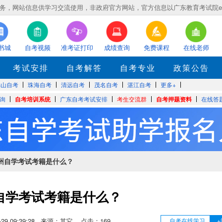
，网站信息供学习交流使用，非政府官方网站，官方信息以广东教育考试院eea.gd
书城
自考视频
准考证打印
成绩查询
免费课程
在线老师
考试安排
自考解答
自考专业
政策公告
佛山自考
珠海自考
清远自考
茂名自考
湛江自考
更多+
询
自考培训系统
广东自考考试安排
考生交流群
自考押题资料
在线答
广州自学考试考籍是什么？
自学考试考籍是什么？
09-29 09:39:28 来源：其它 点击：
169
自考在线学习
+