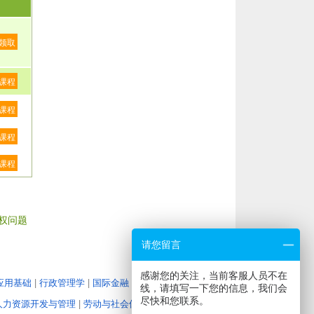
领取
课程
课程
课程
课程
权问题
请您留言
感谢您的关注，当前客服人员不在
应用基础
|
行政管理学
|
国际金融
|
教育管理心理学
|
大学
线，请填写一下您的信息，我们会
尽快和您联系。
人力资源开发与管理
|
劳动与社会保障
|
企业经营战略
|
人