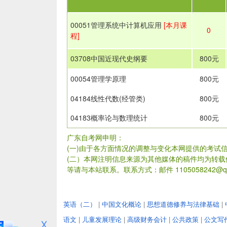
00051管理系统中计算机应用
[本月课
0
程]
03708中国近现代史纲要
800元
00054管理学原理
800元
04184线性代数(经管类)
800元
04183概率论与数理统计
800元
广东自考网申明：
(一)由于各方面情况的调整与变化本网提供的考试
(二）本网注明信息来源为其他媒体的稿件均为转
等请与本站联系。联系方式：邮件 1105058242@qq
英语（二）
|
中国文化概论
|
思想道德修养与法律基础
|
语文
|
儿童发展理论
|
高级财务会计
|
公共政策
|
公文写