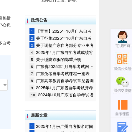
要包括
政策公告
中心负
【官宣】2025年10月广东自考
1
报名时间通知
关于征集2025年10月广东自考
2
多自考
增加开考停考专业部分课程意向的
关于调整广东自考部分专业主考
3
通告
学校的通知
2025年4月广东自学考试成绩将
4
于5月9日公布
关于谨防诈骗的郑重声明
5
广东省2025年1月自学考试网上
6
报名报考须知
广东免考自学考试课程一览表
7
广东高等教育自学考试常见咨询
8
问题
2025年1月广东省自学考试开考
9
课程考试时间安排和使用教材的通
2024年10月广东省自学考试增
10
知
加一门开考课程的通告
最新文章
2025年1月份广州自考报名时间
1