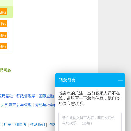
课程
课程
课程
课程
权问题
请您留言
感谢您的关注，当前客服人员不在
应用基础
|
行政管理学
|
国际金融
|
教育管理心理学
|
大学
线，请填写一下您的信息，我们会
尽快和您联系。
人力资源开发与管理
|
劳动与社会保障
|
企业经营战略
|
人
网
|
广东广州自考
|
联系我们
|
网站地图
|
地图路径
|