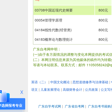
03708中国近现代史纲要
800元
00054管理学原理
800元
04184线性代数(经管类)
800元
04183概率论与数理统计
800元
广东自考网申明：
(一)由于各方面情况的调整与变化本网提供的考试
(二）本网注明信息来源为其他媒体的稿件均为转
等请与本站联系。联系方式：邮件 1105058242@qq
英语（二）
|
中国文化概论
|
思想道德修养与法律基础
|
语文
|
儿童发展理论
|
高级财务会计
|
公共政策
|
公文写
序选择报考专业
广东自学考试网
|
广东省自考网
|
广东自考书籍购