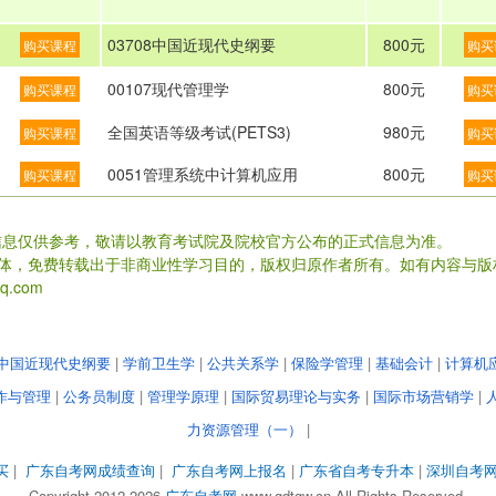
03708中国近现代史纲要
800元
购买课程
购买
00107现代管理学
800元
购买课程
购买
全国英语等级考试(PETS3)
980元
购买课程
购买
0051管理系统中计算机应用
800元
购买课程
购买
信息仅供参考，敬请以教育考试院及院校官方公布的正式信息为准。
载体，免费转载出于非商业性学习目的，版权归原作者所有。如有内容与版
.com
中国近现代史纲要
|
学前卫生学
|
公共关系学
|
保险学管理
|
基础会计
|
计算机
作与管理
|
公务员制度
|
管理学原理
|
国际贸易理论与实务
|
国际市场营销学
|
力资源管理（一）
|
买
|
广东自考网成绩查询
|
广东自考网上报名
|
广东省自考专升本
|
深圳自考
Copyright 2012-2026
广东自考网
www.gdtgw.cn All Rights Reserved.