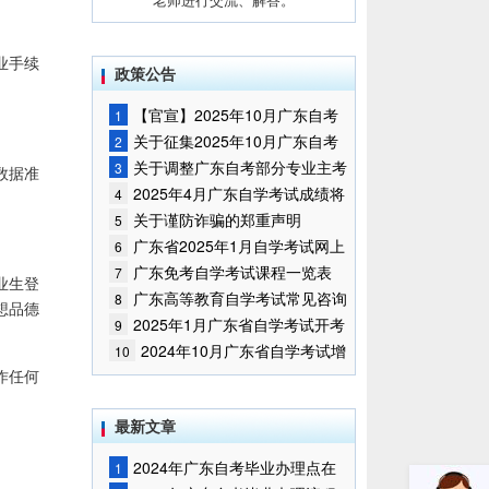
业手续
政策公告
【官宣】2025年10月广东自考
1
报名时间通知
关于征集2025年10月广东自考
2
增加开考停考专业部分课程意向的
关于调整广东自考部分专业主考
3
数据准
通告
学校的通知
2025年4月广东自学考试成绩将
4
于5月9日公布
关于谨防诈骗的郑重声明
5
广东省2025年1月自学考试网上
6
报名报考须知
广东免考自学考试课程一览表
7
业生登
广东高等教育自学考试常见咨询
8
想品德
问题
2025年1月广东省自学考试开考
9
课程考试时间安排和使用教材的通
2024年10月广东省自学考试增
10
知
加一门开考课程的通告
作任何
最新文章
2024年广东自考毕业办理点在
1