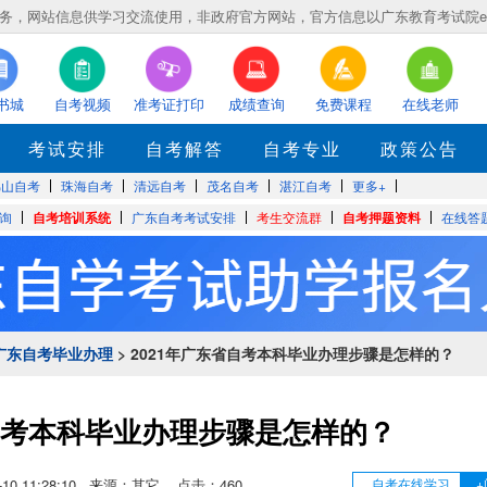
，网站信息供学习交流使用，非政府官方网站，官方信息以广东教育考试院eea.gd
书城
自考视频
准考证打印
成绩查询
免费课程
在线老师
考试安排
自考解答
自考专业
政策公告
佛山自考
珠海自考
清远自考
茂名自考
湛江自考
更多+
询
自考培训系统
广东自考考试安排
考生交流群
自考押题资料
在线答
广东自考毕业办理
> 2021年广东省自考本科毕业办理步骤是怎样的？
省自考本科毕业办理步骤是怎样的？
06-10 11:28:10 来源：其它 点击：
460
自考在线学习
+