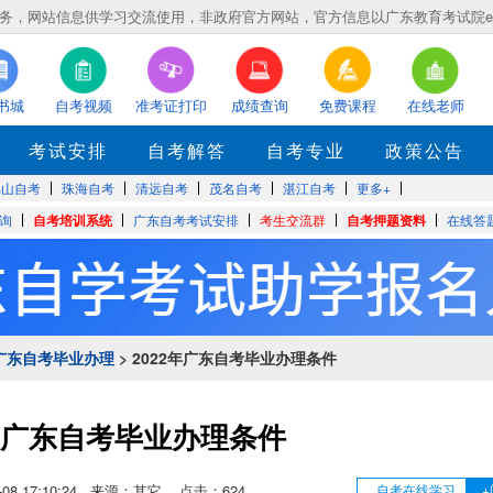
，网站信息供学习交流使用，非政府官方网站，官方信息以广东教育考试院eea.gd
书城
自考视频
准考证打印
成绩查询
免费课程
在线老师
考试安排
自考解答
自考专业
政策公告
佛山自考
珠海自考
清远自考
茂名自考
湛江自考
更多+
询
自考培训系统
广东自考考试安排
考生交流群
自考押题资料
在线答
广东自考毕业办理
> 2022年广东自考毕业办理条件
2年广东自考毕业办理条件
07-08 17:10:24 来源：其它 点击：
624
自考在线学习
+