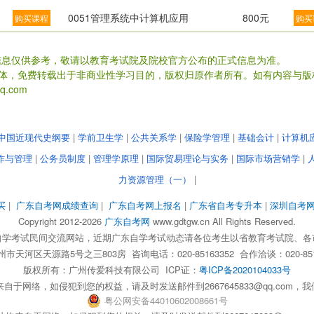
0051管理系统中计算机应用
800元
购买课程
购买
信息仅供参考，敬请以教育考试院及院校官方公布的正式信息为准。
载体，免费转载出于非商业性学习目的，版权归原作者所有。如有内容与版
.com
中国近现代史纲要
|
学前卫生学
|
公共关系学
|
保险学管理
|
基础会计
|
计算机
作与管理
|
公务员制度
|
管理学原理
|
国际贸易理论与实务
|
国际市场营销学
|
力资源管理（一）
|
买
|
广东自考网成绩查询
|
广东自考网上报名
|
广东省自考专升本
|
深圳自考
Copyright 2012-2026
广东自考网
www.gdtgw.cn All Rights Reserved.
自学考试民间交流网站，近期广东自学考试动态请各位考生以省教育考试院、各
天河区天源路5号之三803房 咨询电话：020-85163352 合作洽谈：020-851
版权所有：
广州传爱科技有限公司
ICP证：
粤ICP备2020104033号
自于网络，如侵犯到您的权益，请及时发送邮件到2667645833@qq.com
粤
公网安备
44010602008661
号