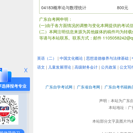
04183概率论与数理统计
800元
广东自考网申明：
(一)由于各方面情况的调整与变化本网提供的考试
(二）本网注明信息来源为其他媒体的稿件均为转
等请与本站联系。联系方式：邮件 1105058242@qq
英语（二）
|
中国文化概论
|
思想道德修养与法律基础
|
语文
|
儿童发展理论
|
高级财务会计
|
公共政策
|
公文写
序选择报考专业
广东自学考试网
|
广东省自考网
|
广东自考书籍购
声明：本站为广东
本站地址：广州市
本站部分文字及图片均来
线做题学习