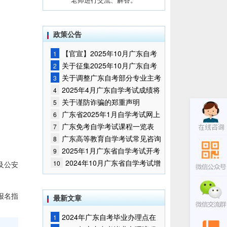
政策公告
【官宣】2025年10月广东自考
1
报名时间通知
关于征集2025年10月广东自考
2
增加开考停考专业部分课程意向的
关于调整广东自考部分专业主考
3
通告
学校的通知
2025年4月广东自学考试成绩将
4
于5月9日公布
关于谨防诈骗的郑重声明
5
广东省2025年1月自学考试网上
6
报名报考须知
广东免考自学考试课程一览表
7
广东高等教育自学考试常见咨询
8
问题
2025年1月广东省自学考试开考
9
课程考试时间安排和使用教材的通
2024年10月广东省自学考试增
10
及公安
知
加一门开考课程的通告
报名指
最新文章
2024年广东自考毕业办理点在
1