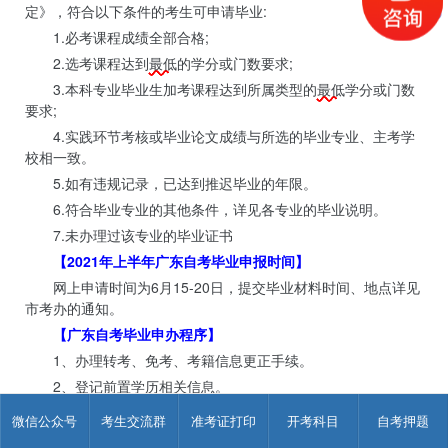
定》，符合以下条件的考生可申请毕业:
1.必考课程成绩全部合格;
2.选考课程达到
最低
的学分或门数要求;
3.本科专业毕业生加考课程达到所属类型的
最低
学分或门数
要求;
4.实践环节考核或毕业论文成绩与所选的毕业专业、主考学
校相一致。
5.如有违规记录，已达到推迟毕业的年限。
6.符合毕业专业的其他条件，详见各专业的毕业说明。
7.未办理过该专业的毕业证书
【
2021年上半年广东自考毕业申报时间
】
网上申请时间为6月15-20日，提交毕业材料时间、地点详见
市考办的通知。
【
广东自考毕业申办程序
】
1、办理转考、免考、考籍信息更正手续。
2、登记前置学历相关信息。
3、确认信息，如姓名、证件号码等重要信息有错误，须先
微信公众号
考生交流群
准考证打印
开考科目
自考押题
办理考籍信息更正，待相关信息更正后，再参加下一批的毕业申