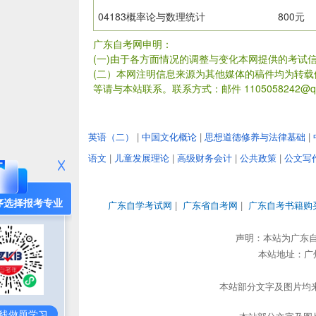
04183概率论与数理统计
800元
广东自考网申明：
(一)由于各方面情况的调整与变化本网提供的考试
(二）本网注明信息来源为其他媒体的稿件均为转
等请与本站联系。联系方式：邮件 1105058242@qq
英语（二）
|
中国文化概论
|
思想道德修养与法律基础
|
语文
|
儿童发展理论
|
高级财务会计
|
公共政策
|
公文写
序选择报考专业
广东自学考试网
|
广东省自考网
|
广东自考书籍购
声明：本站为广东
本站地址：广州市
本站部分文字及图片均来
线做题学习