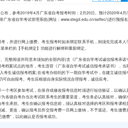
，参考2019年4月广东省自考报考时间：2月20日。预计2020年4月
学考试管理系统(网址：www.stegd.edu.cn/selfec/)进行预报名
考，并进行网上缴费。考生报考时如未绑定联系手机，则须先完成本人
考菜单栏的【手机绑定】功能进行解绑和重新绑定。
完整阅读并同意本须知的全部内容(含《广东省自学考试诚信报考承诺
报考档案试点的地市，考生违背《广东省自学考试诚信报考承诺书》，当
入考生诚信报考档案;在省考办组织的下一期自学考试中，在建立诚信报
仍可自由报考。考生应根据自身实际情况合理报考，诚信应考。
一个考区参加考试，在保存或修改报考信息时须进行短信验证，以确认
作为各级自考办当次考试联系考生的重要渠道，考生务必认真核对，确保
由考生承担。考生在确认报考信息前，须认真核对选择的考区和报考课程
删减、更改，确认报考后所交报考费一旦网上缴纳，不予退还。考生缴费
已缴费”，以此确认是否报考成功。