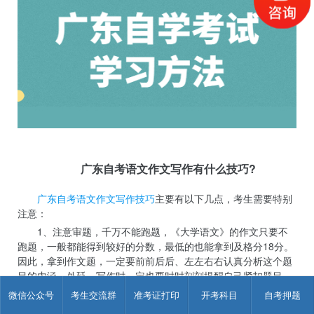
广东自考语文作文写作有什么技巧?
广东自考语文作文写作技巧
主要有以下几点，考生需要特别
注意：
1、注意审题，千万不能跑题，《大学语文》的作文只要不
跑题，一般都能得到较好的分数，最低的也能拿到及格分18分。
因此，拿到作文题，一定要前前后后、左左右右认真分析这个题
目的内涵、外延，写作时一定也要时时刻刻提醒自己紧扣题目。
审好题后可以在草稿纸上列个简单的提纲，动笔时就紧紧围绕提
微信公众号
考生交流群
准考证打印
开考科目
自考押题
纲写，这样就不会跑题。