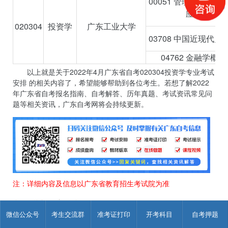
00051 管理系统中计
应用
020304
投资学
广东工业大学
03708 中国近现代史
04762 金融学概论
以上就是关于2022年4月广东省自考020304投资学专业考试
安排 的相关内容了，希望能够帮助到各位考生。若想了解2022
年广东省自考报名指南、自考解答、历年真题、考试资讯常见问
题等相关资讯，广东自考网将会持续更新。
注：详细内容及信息以广东省教育招生考试院为准
来源：其它
作
发表于 2021-12-03 14:07:30
者：
微信公众号
考生交流群
准考证打印
开考科目
自考押题
吴
老
< 2022年4月广东省自...
2022年4月广东省自... >