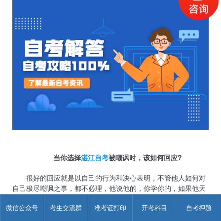
当你选择
湛江自考
被嘲讽时，该如何回应?
很好的回应就是以自己的行为和决心表明，不管他人如何对
自己极尽嘲讽之事，都不必理，他说他的，你学你的，如果他天
天在你耳根子前一直喋喋不休的念，那惹不起还躲不起吗，可以
微信公众号
考生交流群
准考证打印
开考科目
自考押题
到图书馆或者自习室之类的地方去复习，去学习。总之，你要坚
定自己的信念，不要被这些话而影响到自己复习的心情。你不理