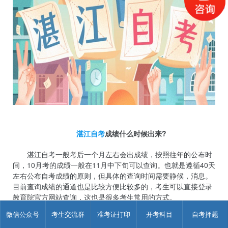
湛江自考
成绩什么时候出来?
湛江自考一般考后一个月左右会出成绩，按照往年的公布时
间，10月考的成绩一般在11月中下旬可以查询。也就是遵循40天
左右公布自考成绩的原则，但具体的查询时间需要静候，消息。
目前查询成绩的通道也是比较方便比较多的，考生可以直接登录
教育院官方网站查询，这也是很多考生常用的方式。
查询湛江自考成绩的渠道
微信公众号
考生交流群
准考证打印
开考科目
自考押题
一种就是携带好相关证件和资料，去当地自考中心直接进行