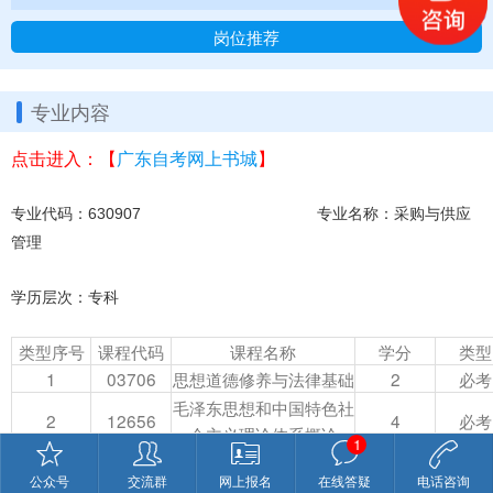
岗位推荐
专业内容
点击进入：【
广东自考网上书城
】
专业代码：630907 专业名称：采购与供应
管理
学历层次：专科
类型序号
课程代码
课程名称
学分
类型
1
03706
思想道德修养与法律基础
2
必考
毛泽东思想和中国特色社
2
12656
4
必考
会主义理论体系概论
1
3
05361
物流数学
6
必考
公众号
交流群
网上报名
在线答疑
电话咨询