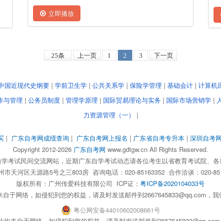
立即播放
25条
上一页
1
2
3
下一页
中国近现代史纲要
|
学前卫生学
|
公共关系学
|
保险学管理
|
基础会计
|
计算机
作与管理
|
公务员制度
|
管理学原理
|
国际贸易理论与实务
|
国际市场营销学
|
力资源管理（一）
|
买
|
广东自考网成绩查询
|
广东自考网上报名
|
广东省自考专升本
|
深圳自考
Copyright 2012-2026
广东自考网
www.gdtgw.cn All Rights Reserved.
自学考试民间交流网站，近期广东自学考试动态请各位考生以省教育考试院、各
天河区天源路5号之三803房 咨询电话：020-85163352 合作洽谈：020-851
版权所有：
广州传爱科技有限公司
ICP证：
粤ICP备2020104033号
自于网络，如侵犯到您的权益，请及时发送邮件到2667645833@qq.com
粤
公网安备
44010602008661
号
均来自于网络，如侵犯到您的权益，请及时发送邮件到2667645833@qq.c