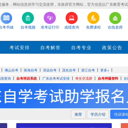
务，网站信息供学习交流使用，非政府官方网站，官方信息以广东教育考试院eea.
自考书城
自考视频
准考证打印
成绩查询
免费课程
在线老师
考试安排
自考解答
自考专业
政策公告
佛山自考
珠海自考
清远自考
茂名自考
湛江自考
更多+
成绩查询
自考培训系统
广东自考考试安排
考生交流群
自考押题资料
在
推荐
学历介绍
培训课