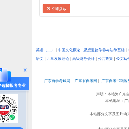
立即播放
英语（二）
|
中国文化概论
|
思想道德修养与法律基础
|
语文
|
儿童发展理论
|
高级财务会计
|
公共政策
|
公文写
广东自学考试网
|
广东省自考网
|
广东自考书籍购
序选择报考专业
声明：本站为广东
本站地址：广州市
本站部分文字及图片均来
本站部分文字及图片