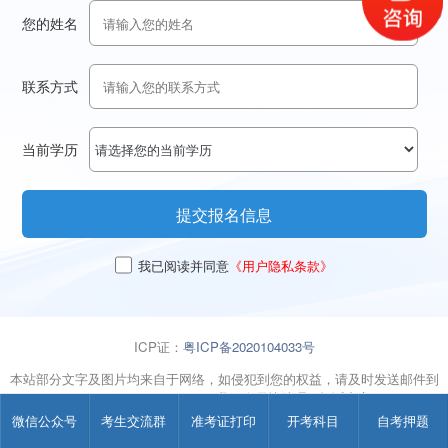
您的姓名
联系方式
当前学历
提交报名信息
我已阅读并同意
《用户隐私条款》
ICP证：
粤ICP备2020104033号
本站部分文字及图片均来自于网络，如侵犯到您的权益，请及时发送邮件到
2667645833@qq.com，我们会尽快处理
投诉中心
微信公众号
考生交流群
准考证打印
开考科目
自考押题
粤
公网安备
44010602008661
号