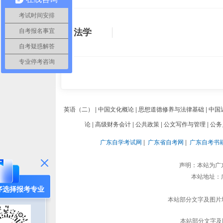
考试时间安排
法学
自考报名事宜
自考疑惑解答
专业停考咨询
英语（二）
|
中国文化概论
|
思想道德修养与法律基础
|
中国
论
|
高级财务会计
|
公共政策
|
公文写作与管理
|
公务
广东自学考试网
|
广东省自考网
|
广东自考书
声明：本站为广
本站地址：广
序选择报考专业
本站部分文字及图片均
本站部分文字及图