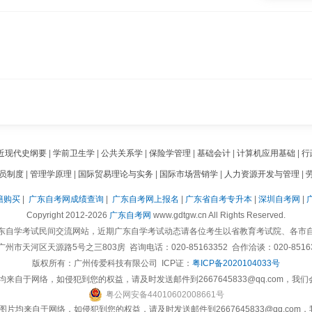
近现代史纲要
|
学前卫生学
|
公共关系学
|
保险学管理
|
基础会计
|
计算机应用基础
|
行
员制度
|
管理学原理
|
国际贸易理论与实务
|
国际市场营销学
|
人力资源开发与管理
|
籍购买
|
广东自考网成绩查询
|
广东自考网上报名
|
广东省自考专升本
|
深圳自考网
|
Copyright 2012-2026
广东自考网
www.gdtgw.cn All Rights Reserved.
东自学考试民间交流网站，近期广东自学考试动态请各位考生以省教育考试院、各市
州市天河区天源路5号之三803房 咨询电话：020-85163352 合作洽谈：020-85163
版权所有：
广州传爱科技有限公司
ICP证：
粤ICP备2020104033号
来自于网络，如侵犯到您的权益，请及时发送邮件到2667645833@qq.com，我
粤
公网安备
44010602008661
号
片均来自于网络，如侵犯到您的权益，请及时发送邮件到2667645833@qq.co