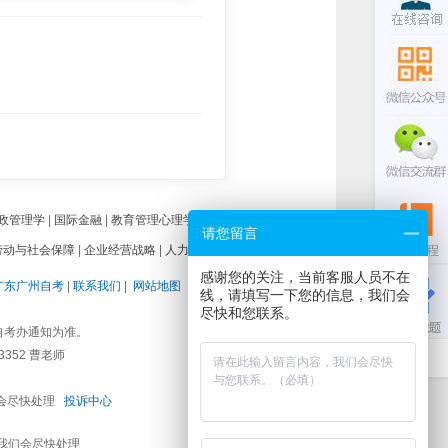
政管理学
|
国际金融
|
教育管理心理学
|
大学语文
|
儿童发展理
请您留言
劳动与社会保障
|
企业经营战略
|
人力资源管理（一）
|
感谢您的关注，当前客服人员不在
广东广州自考
|
联系我们
|
网站地图
|
地图路径
|
线，请填写一下您的信息，我们会
尽快和您联系。
自考办通知为准。
352 曹老师
们会尽快处理
投诉中心
m，我们会尽快处理